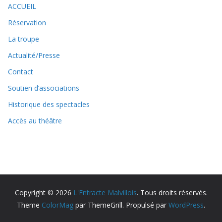
ACCUEIL
Réservation
La troupe
Actualité/Presse
Contact
Soutien d’associations
Historique des spectacles
Accès au théâtre
Copyright © 2026
L'Entracte Malvillois
. Tous droits réservés.
Theme
ColorMag
par ThemeGrill. Propulsé par
WordPress
.