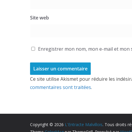
Site web
Enregistrer mon nom, mon e-mail et mon s
Ce site utilise Akismet pour réduire les indési
commentaires sont traitées
.
Copyright © 2026
L'Entracte Malvillois
. Tous droits ré
Theme
ColorMag
par ThemeGrill. Propulsé par
WordP