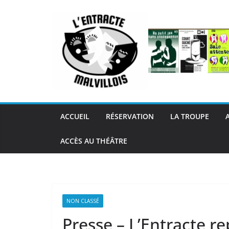
Passer
au
contenu
ACCUEIL
RÉSERVATION
LA TROUPE
ACCÈS AU THÉÂTRE
NON CLASSÉ
Presse – L’Entracte r