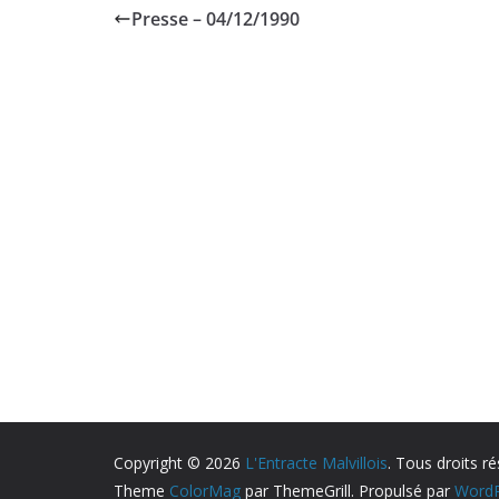
Presse – 04/12/1990
Copyright © 2026
L'Entracte Malvillois
. Tous droits ré
Theme
ColorMag
par ThemeGrill. Propulsé par
WordP