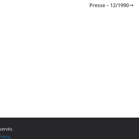
Presse – 12/1990
servés.
ress
.